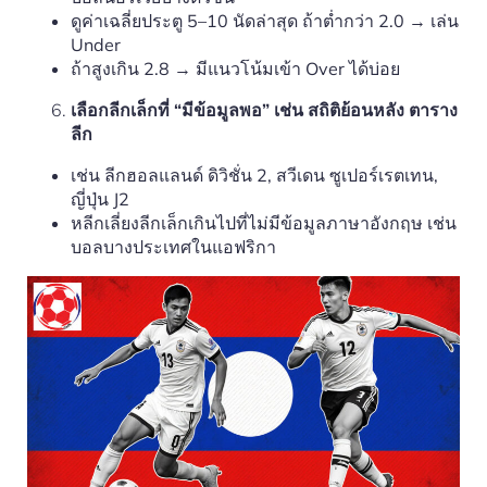
ดูค่าเฉลี่ยประตู 5–10 นัดล่าสุด ถ้าต่ำกว่า 2.0 → เล่น
Under
ถ้าสูงเกิน 2.8 → มีแนวโน้มเข้า Over ได้บ่อย
เลือกลีกเล็กที่ “มีข้อมูลพอ” เช่น สถิติย้อนหลัง ตาราง
ลีก
เช่น ลีกฮอลแลนด์ ดิวิชั่น 2, สวีเดน ซูเปอร์เรตเทน,
ญี่ปุ่น J2
หลีกเลี่ยงลีกเล็กเกินไปที่ไม่มีข้อมูลภาษาอังกฤษ เช่น
บอลบางประเทศในแอฟริกา