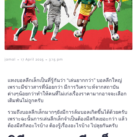
-
-
jamal
17 April 2025
3:15 pm
แทงบอลลีกเล็กเป็นที่รู้กันว่า “เล่นยากกว่า” บอลลีกใหญ่
เพราะมีข่าวสารที่น้อยกว่า มีการวิเคราะห์จากสถาบัน
ต่างๆน้อยกว่าทำให้คนที่ไม่เก่งเรื่องราคามากอาจจะเลือก
เดิมพันไม่ถูกครับ
รวมถึงบอลลีกเล็กมากๆยังมีการล้มบอลเกิดขึ้นได้ด้วยครับ
เพราะฉะนั้นการเล่นลีกเล็กจำเป็นต้องมีสกิลเยอะกว่า แล้ว
ต้องมีสกิลอะไรบ้าง ต้องรู้เรื่องอะไรบ้าง ไปลุยกันครับ