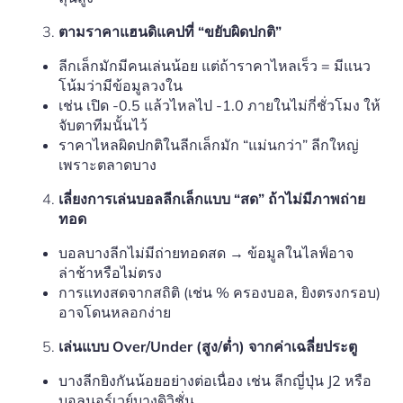
ตามราคาแฮนดิแคปที่ “ขยับผิดปกติ”
ลีกเล็กมักมีคนเล่นน้อย แต่ถ้าราคาไหลเร็ว = มีแนว
โน้มว่ามีข้อมูลวงใน
เช่น เปิด -0.5 แล้วไหลไป -1.0 ภายในไม่กี่ชั่วโมง ให้
จับตาทีมนั้นไว้
ราคาไหลผิดปกติในลีกเล็กมัก “แม่นกว่า” ลีกใหญ่
เพราะตลาดบาง
เลี่ยงการเล่นบอลลีกเล็กแบบ “สด” ถ้าไม่มีภาพถ่าย
ทอด
บอลบางลีกไม่มีถ่ายทอดสด → ข้อมูลในไลฟ์อาจ
ล่าช้าหรือไม่ตรง
การแทงสดจากสถิติ (เช่น % ครองบอล, ยิงตรงกรอบ)
อาจโดนหลอกง่าย
เล่นแบบ Over/Under (สูง/ต่ำ) จากค่าเฉลี่ยประตู
บางลีกยิงกันน้อยอย่างต่อเนื่อง เช่น ลีกญี่ปุ่น J2 หรือ
บอลนอร์เวย์บางดิวิชั่น