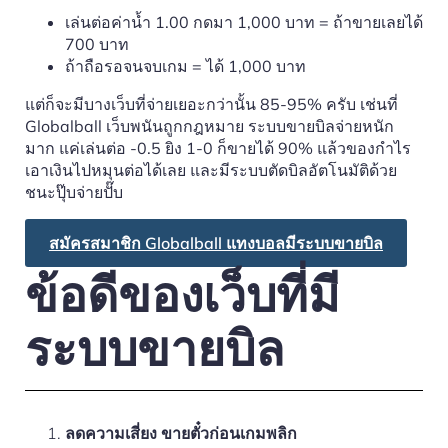
เล่นต่อค่าน้ำ 1.00 กดมา 1,000 บาท = ถ้าขายเลยได้
700 บาท
ถ้าถือรอจนจบเกม = ได้ 1,000 บาท
แต่ก็จะมีบางเว็บที่จ่ายเยอะกว่านั้น 85-95% ครับ เช่นที่
Globalball เว็บพนันถูกกฎหมาย ระบบขายบิลจ่ายหนัก
มาก แค่เล่นต่อ -0.5 ยิง 1-0 ก็ขายได้ 90% แล้วของกำไร
เอาเงินไปหมุนต่อได้เลย และมีระบบตัดบิลอัตโนมัติด้วย
ชนะปุ๊บจ่ายปั๊บ
สมัครสมาชิก Globalball แทงบอลมีระบบขายบิล
ข้อดีของเว็บที่มี
ระบบขายบิล
ลดความเสี่ยง ขายตั๋วก่อนเกมพลิก