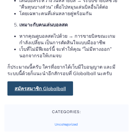
เล่นบอลระหว่างวันหลายบิล → ระบบขายบิลช่วย
“คืนทุนบางส่วน” เพื่อไปหมุนเล่นบิลอื่นได้ต่อ
โดยเฉพาะคนที่เล่นหลายคู่พร้อมกัน
เหมาะกับคนเล่นบอลสด
หากคุณดูบอลสดไปด้วย → การขายบิลขณะเกม
กำลังเปลี่ยน เป็นการตัดสินใจแบบมืออาชีพ
เว็บที่ไม่มีฟีเจอร์นี้ จะทำให้คุณ “ไม่มีทางออก”
นอกจากรอให้เกมจบ
ก็ประมาณนี้ครับ ใครที่อยากได้เว็บมีใบอนุญาต และมี
ระบบนี้ด้วยก็แนะนำอีกสักรอบที่ Globalball นะครับ
สมัครสมาชิก Globalball
CATEGORIES:
Uncategorized