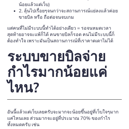
น้อยแล้วแต่เว็บ)
2. ลุ้นไปเรื่อยๆจนกว่าจะสถานการณ์แย่ลงแล้วค่อย
ขายบิล หรือ ถือต่อจนจบเกม
แต่คนที่ไม่มีระบบนี้ทำได้อย่างเดียว = รอจนหมดเวลา
สุดท้ายอาจจะแพ้ก็ได้ คนขายบิลก็รอด คนไม่มีระบบนี้ก็
ต้องทำใจ เพราะมันเป็นสถานการณ์ที่เราคาดเดาไม่ได้
ระบบขายบิลจ่าย
กำไรมากน้อยแค่
ไหน?
อันนี้แล้วแต่เว็บเลยครับจะมากจะน้อยขึ้นอยู่ที่เว็บใจๆมาก
แค่ไหนเลย ส่วนมากจะอยู่ที่ประมาณ 70% ของกำไร
ทั้งหมดครับ เช่น